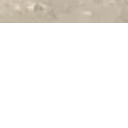
DEIN ZIEL IST DA,
WO ES DIR GUT
GEHT.